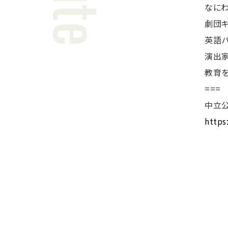
なに
劇団
英語
演出
教育を
===
中立公
https