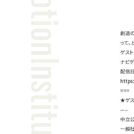
創造の
って、
ゲスト
ナビゲ
配信日
https
===
★ゲス
—–
中立公
一般社